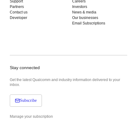
Support
Careers
Partners
Investors
Contact us
News & media
Developer
Our businesses
Email Subscriptions
Stay connected
Get the latest Qualcomm and industry information delivered to your
inbox.
Subscribe
Manage your subscription