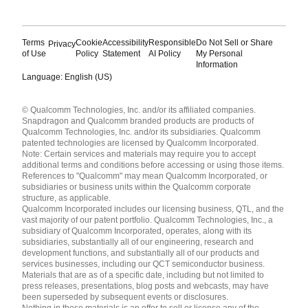
Terms
Cookie
Accessibility
Responsible
Do Not Sell or Share
Privacy
of Use
Policy
Statement
AI Policy
My Personal
Information
Language: English (US)
Languages
© Qualcomm Technologies, Inc. and/or its affiliated companies.
English ( United States )
Snapdragon and Qualcomm branded products are products of
简体中文 ( China )
Qualcomm Technologies, Inc. and/or its subsidiaries. Qualcomm
patented technologies are licensed by Qualcomm Incorporated.
Note: Certain services and materials may require you to accept
additional terms and conditions before accessing or using those items.
References to "Qualcomm" may mean Qualcomm Incorporated, or
subsidiaries or business units within the Qualcomm corporate
structure, as applicable.
Qualcomm Incorporated includes our licensing business, QTL, and the
vast majority of our patent portfolio. Qualcomm Technologies, Inc., a
subsidiary of Qualcomm Incorporated, operates, along with its
subsidiaries, substantially all of our engineering, research and
development functions, and substantially all of our products and
services businesses, including our QCT semiconductor business.
Materials that are as of a specific date, including but not limited to
press releases, presentations, blog posts and webcasts, may have
been superseded by subsequent events or disclosures.