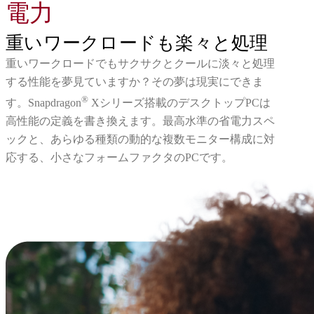
電力
重いワークロードも楽々と処理
重いワークロードでもサクサクとクールに淡々と処理
する性能を夢見ていますか？その夢は現実にできま
®
す。Snapdragon
Xシリーズ搭載のデスクトップPCは
高性能の定義を書き換えます。最高水準の省電力スペ
ックと、あらゆる種類の動的な複数モニター構成に対
応する、小さなフォームファクタのPCです。